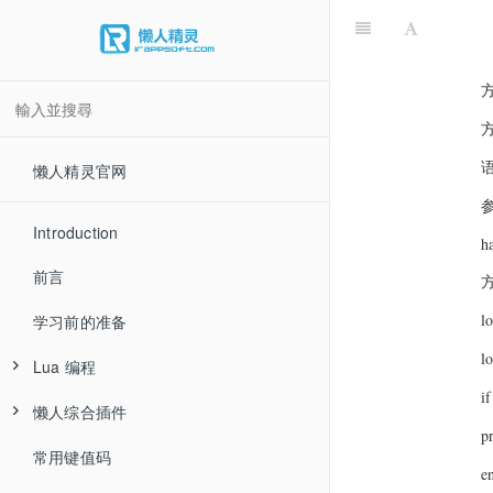
方
语
懒人精灵官网
Introduction
h
前言
l
学习前的准备
l
Lua 编程
i
懒人综合插件
pr
常用键值码
e