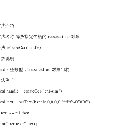
方法介绍
法名称:释放指定句柄的tresseract-ocr对象
法:releaseOcr(handle)
参数说明:
andle:整数型，tresseract-ocr对象句柄
方法例子
ocal handle = createOcr("chi-sim")
ocal text = ocrText(handle,0,0,0,0,"ffffff-0f0f0f")
f text ~= nil then
int("ocr text:"..text)
nd