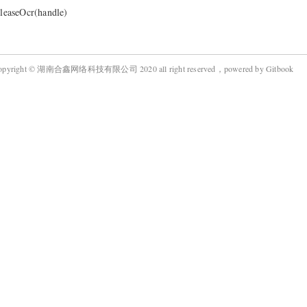
eleaseOcr(handle)
opyright © 湖南合鑫网络科技有限公司 2020 all right reserved，powered by Gitbook