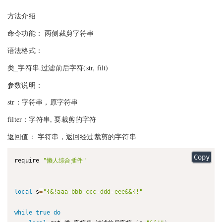
方法介绍
命令功能： 两侧裁剪字符串
语法格式：
类_字符串.过滤前后字符(str, filt)
参数说明：
str：字符串，原字符串
filter：字符串, 要裁剪的字符
返回值： 字符串，返回经过裁剪的字符串
Copy
require 
"懒人综合插件"
local
 s
=
"{&!aaa-bbb-ccc-ddd-eee&&{!"
while
true
do