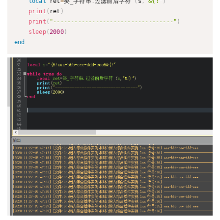
local
 ret
=
类_字符串
.
过滤前后字符 
(
s
,
"&{!"
)
print
(
ret
)
print
(
"----------------------------------"
)
sleep
(
2000
)
end