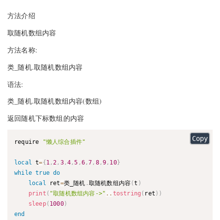
方法介绍
取随机数组内容
方法名称:
类_随机.取随机数组内容
语法:
类_随机.取随机数组内容(数组)
返回随机下标数组的内容
Copy
require 
"懒人综合插件"
local
 t
=
{
1
,
2
,
3
,
4
,
5
,
6
,
7
,
8
,
9
,
10
}
while
true
do
local
 ret
=
类_随机
.
取随机数组内容
(
t
)
print
(
"取随机数组内容->"
..
tostring
(
ret
)
)
sleep
(
1000
)
end