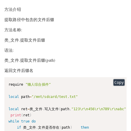
方法介绍
提取路径中包含的文件后缀
方法名称:
类_文件.提取文件后缀
语法:
类_文件.提取文件后缀(path)
返回文件后缀名
Copy
require 
"懒人综合插件"
local
 path
=
"/mnt/sdcard/test.txt"
local
 ret
=
类_文件
.
写入文件
(
path
,
"123\r\n456\r\n789\r\nabc"
,
t
print
(
ret
)
while
true
do
if
 类_文件
.
文件是否存在
(
path
)
then