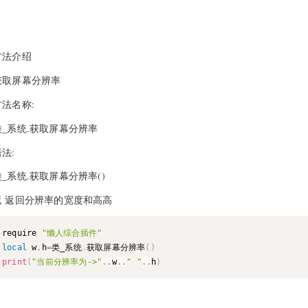
方法介绍
获取屏幕分辨率
方法名称:
类_系统.获取屏幕分辨率
法:
类_系统.获取屏幕分辨率()
返 返回分辨率的宽度和高高
require 
"懒人综合插件"
local
 w
,
h
=
类_系统
.
获取屏幕分辨率
(
)
print
(
"当前分辨率为->"
..
w
..
" "
..
h
)