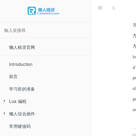
懒人精灵官网
l
Introduction
i
前言
p
el
学习前的准备
p
Lua 编程
e
懒人综合插件
常用键值码
C