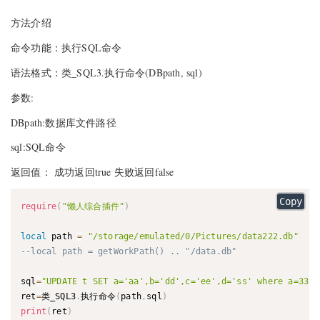
方法介绍
命令功能：执行SQL命令
语法格式：类_SQL3.执行命令(DBpath, sql)
参数:
DBpath:数据库文件路径
sql:SQL命令
返回值： 成功返回true 失败返回false
Copy
require
(
"懒人综合插件"
)
local
 path 
=
"/storage/emulated/0/Pictures/data222.db"
--local path = getWorkPath() .. "/data.db"
sql
=
"UPDATE t SET a='aa',b='dd',c='ee',d='ss' where a=33"
ret
=
类_SQL3
.
执行命令
(
path
,
sql
)
print
(
ret
)