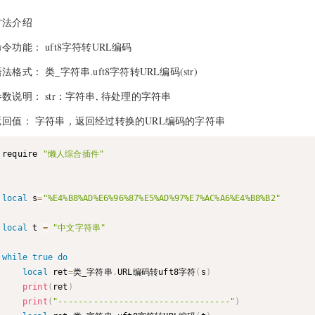
方法介绍
命令功能： uft8字符转URL编码
法格式： 类_字符串.uft8字符转URL编码(str)
参数说明： str：字符串, 待处理的字符串
返回值： 字符串，返回经过转换的URL编码的字符串
require 
"懒人综合插件"
local
 s
=
"%E4%B8%AD%E6%96%87%E5%AD%97%E7%AC%A6%E4%B8%B2"
local
 t 
=
"中文字符串"
while
true
do
local
 ret
=
类_字符串
.
URL编码转uft8字符
(
s
)
print
(
ret
)
print
(
"----------------------------------"
)