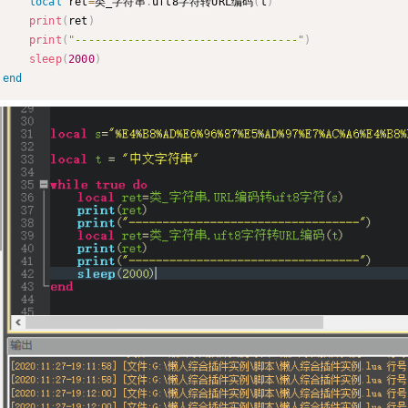
local
 ret
=
类_字符串
.
uft8字符转URL编码
(
t
)
print
(
ret
)
print
(
"----------------------------------"
)
sleep
(
2000
)
end